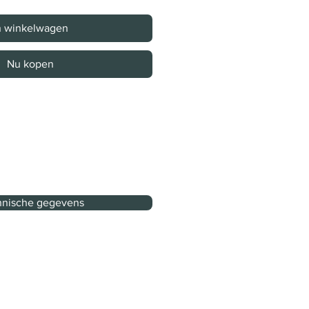
n winkelwagen
Nu kopen
nische gegevens