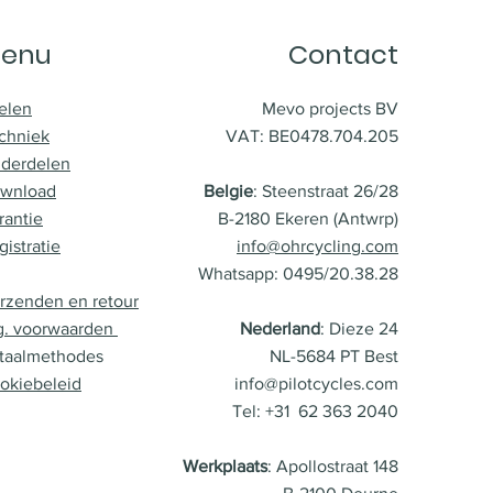
enu
Contact
elen
Mevo projects BV
chniek
VAT: BE0478.704.205
derdelen
wnload
Belgie
: Steenstraat 26/28
rantie
B-2180 Ekeren (Antwrp)
gistratie
info@ohrcycling.com
Whatsapp: 0495/20.38.28
rzenden en retour
g. voorwaarden
Nederland
: Dieze 24
taalmethodes
NL-5684 PT Best
okiebeleid
info@pilotcycles.com
Tel: +31 62 363 2040
Werkplaats
: Apollostraat 148