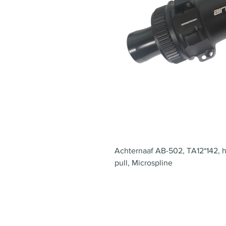
Achternaaf AB-502, TA12*142, hy
pull, Microspline