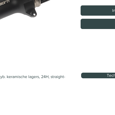
I
Tech
b. keramische lagers, 24H, straight-