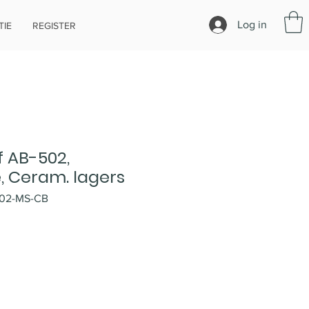
Log in
IE
REGISTER
 AB-502,
, Ceram. lagers
502-MS-CB