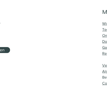
M
r
Wi
Te
On
Do
Ga
nen
Re
Ve
Al
Be
Co