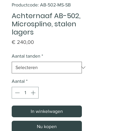
Productcode: AB-502-MS-SB
Achternaaf AB-502,
Microspline, stalen
lagers
Prijs
€ 240,00
Aantal tanden
*
Aantal
*
In winkelwagen
Nu kopen