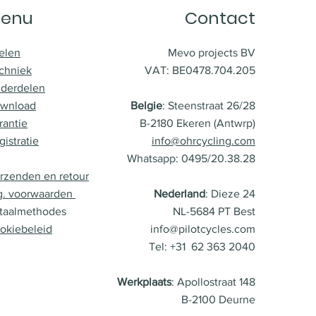
enu
Contact
elen
Mevo projects BV
chniek
VAT: BE0478.704.205
derdelen
wnload
Belgie
: Steenstraat 26/28
rantie
B-2180 Ekeren (Antwrp)
gistratie
info@ohrcycling.com
Whatsapp: 0495/20.38.28
rzenden en retour
g. voorwaarden
Nederland
: Dieze 24
taalmethodes
NL-5684 PT Best
okiebeleid
info@pilotcycles.com
Tel: +31 62 363 2040
Werkplaats
: Apollostraat 148
B-2100 Deurne