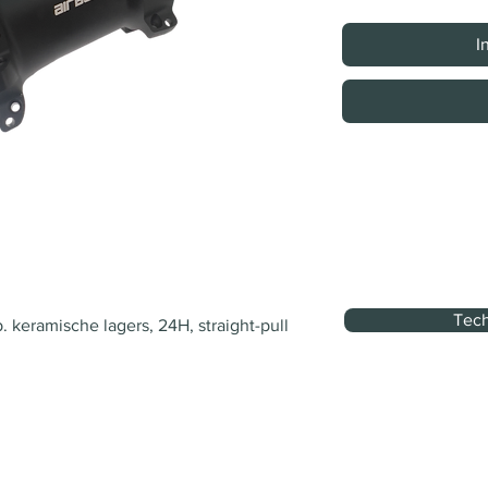
I
Tech
 keramische lagers, 24H, straight-pull