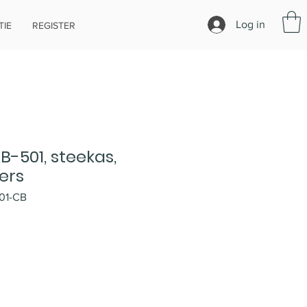
Log in
IE
REGISTER
-501, steekas,
ers
01-CB