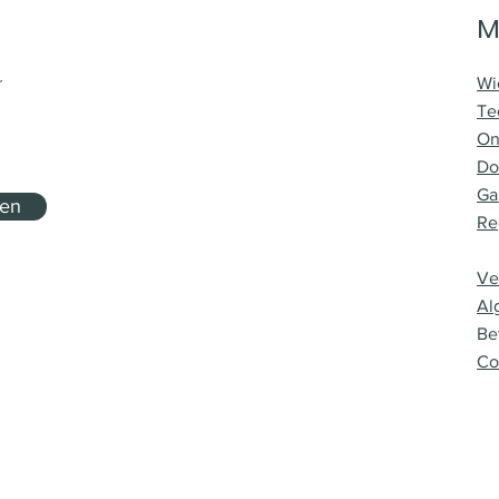
M
r
Wi
Te
On
Do
Ga
nen
Re
Ve
Al
Be
Co