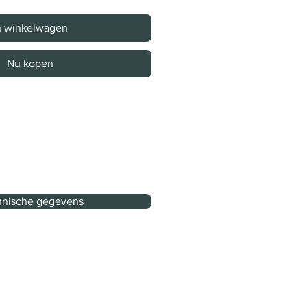
n winkelwagen
Nu kopen
nische gegevens