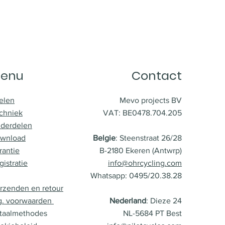
enu
Contact
elen
Mevo projects BV
chniek
VAT: BE0478.704.205
derdelen
wnload
Belgie
: Steenstraat 26/28
rantie
B-2180 Ekeren (Antwrp)
gistratie
info@ohrcycling.com
Whatsapp: 0495/20.38.28
rzenden en retour
g. voorwaarden
Nederland
: Dieze 24
taalmethodes
NL-5684 PT Best