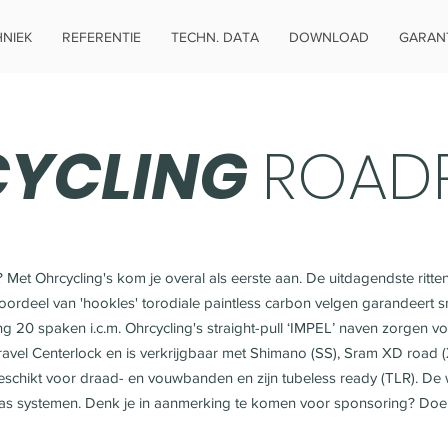
NIEK
REFERENTIE
TECHN. DATA
DOWNLOAD
GARANT
YCLING
ROAD
? Met Ohrcycling's kom je overal als eerste aan. De uitdagendste rit
voordeel van 'hookles' torodiale paintless carbon velgen garandeert s
ng 20 spaken i.c.m. Ohrcycling's straight-pull ‘IMPEL’ naven zorgen vo
avel Centerlock en is verkrijgbaar met Shimano (SS), Sram XD road (X
geschikt voor draad- en vouwbanden en zijn tubeless ready (TLR). De w
as systemen. Denk je in aanmerking te komen voor sponsoring? Doe