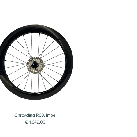
Ohrcycling R60, Impel
Snel overzicht
Prijs
€ 1.649,00