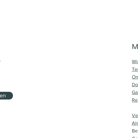
M
r
Wi
Te
On
Do
Ga
nen
Re
Ve
Al
Be